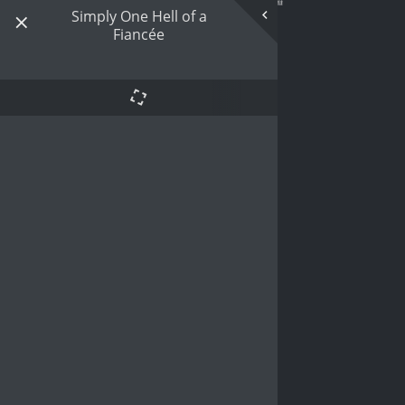
Simply One Hell of a
Fiancée