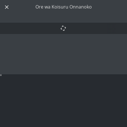
Ore wa Koisuru Onnanoko